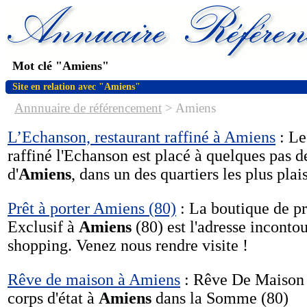
Mot clé "Amiens"
Site en relation avec "Amiens"
Annnuaire de référencement
>
Amiens
L’Echanson, restaurant raffiné à Amiens
: Le
raffiné l'Echanson est placé à quelques pas 
d'
Amiens
, dans un des quartiers les plus plai
Prêt à porter Amiens (80)
: La boutique de p
Exclusif à
Amiens
(80) est l'adresse inconto
shopping. Venez nous rendre visite !
Rêve de maison à Amiens
: Rêve De Maison :
corps d'état à
Amiens
dans la Somme (80)