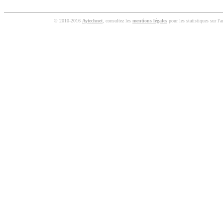
© 2010-2016
Aytechnet
, consultez les
mentions légales
pour les statistiques sur l'