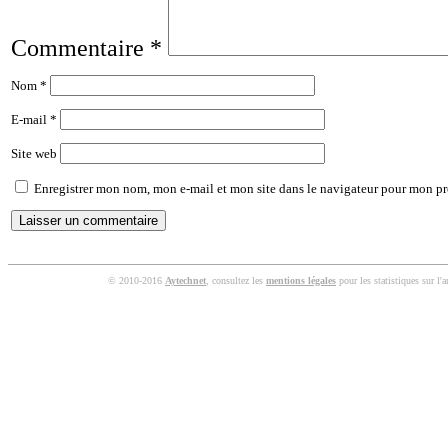
Commentaire
*
Nom
*
E-mail
*
Site web
Enregistrer mon nom, mon e-mail et mon site dans le navigateur pour mon p
© 2010-2016
Aytechnet
, consultez les
mentions légales
pour les statistiques sur l'