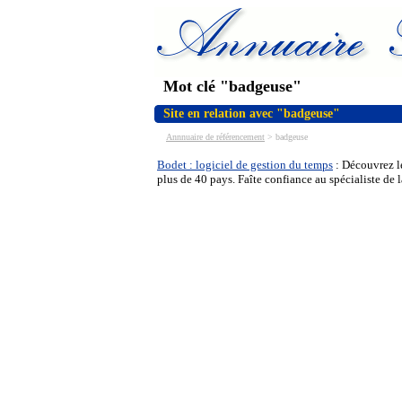
Mot clé "badgeuse"
Site en relation avec "badgeuse"
Annnuaire de référencement
>
badgeuse
Bodet : logiciel de gestion du temps
: Découvrez le
plus de 40 pays. Faîte confiance au spécialiste de 