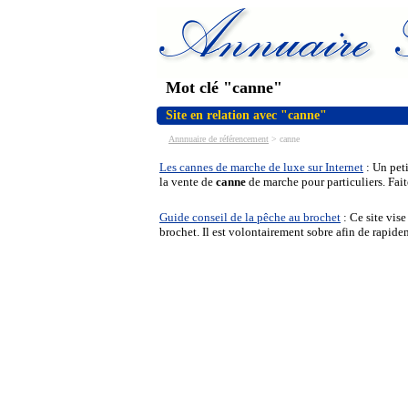
Mot clé "canne"
Site en relation avec "canne"
Annnuaire de référencement
>
canne
Les cannes de marche de luxe sur Internet
: Un pet
la vente de
canne
de marche pour particuliers. Fait
Guide conseil de la pêche au brochet
: Ce site vise
brochet. Il est volontairement sobre afin de rapide