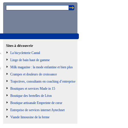
Sites à découvrir
.
La bicycletterie Cantal
Linge de bain haut de gamme
Milk magazine : la mode enfantine et bien plus
e
Crampes et douleurs de croissance
Trajectives, consultants en coaching d’entreprise
Boutiques et services Made in 15
Boutique des bretelles de Léon
Boutique artisanale Empreinte de cœur
Entreprise de services internet Aytechnet
Viande limousine de la ferme