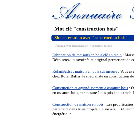
Mot clé "construction bois"
Site en relation avec "construction bois"
Annnuaire de référencement
>
construction bois
Fabrication de maisons en bois clé en main
: Maiso
Découvrez un savoir faire original permettant de co
RolanBatiss : maison en bois sur mesure
: Vous av
chez RolanBatiss, le spécialiste en construction d
Construction et agrandissement à ossature bois
: O
en ossature bois, sur mesure à des prix industriels.
Construction de maison en bois
: Les propriétaire
partenaire dans leurs projets. La société CBA leur
énergétique.