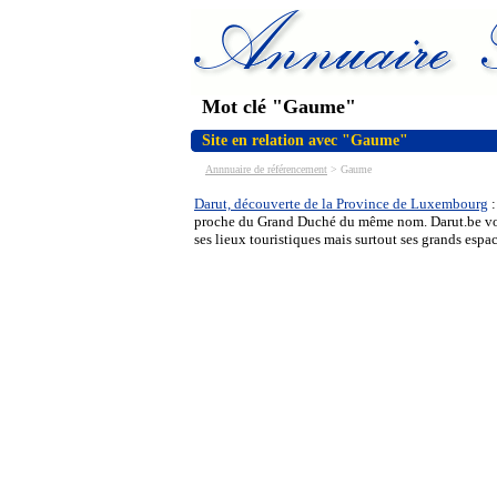
Mot clé "Gaume"
Site en relation avec "Gaume"
Annnuaire de référencement
>
Gaume
Darut, découverte de la Province de Luxembourg
:
proche du Grand Duché du même nom. Darut.be vous 
ses lieux touristiques mais surtout ses grands esp