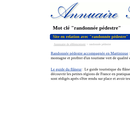
Mot clé "randonnée pédestre"
Site en relation avec "randonnée pédestre"
Annnuaire de référencement
>
randonnée pédestre
Randonnée pédestre accompagnée en Martinique
:
montagne et profiter d'un tourisme vert de qualité 
Le guide du flâneur
: Le guide touristique du flâne
découvrir les petites régions de France en pratiqua
sont rédigés après s'être rendu sur place et avoir t