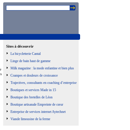
Sites à découvrir
La bicycletterie Cantal
Linge de bain haut de gamme
Milk magazine : la mode enfantine et bien plus
e
es
Crampes et douleurs de croissance
Trajectives, consultants en coaching d’entreprise
Boutiques et services Made in 15
Boutique des bretelles de Léon
Boutique artisanale Empreinte de cœur
Entreprise de services internet Aytechnet
Viande limousine de la ferme