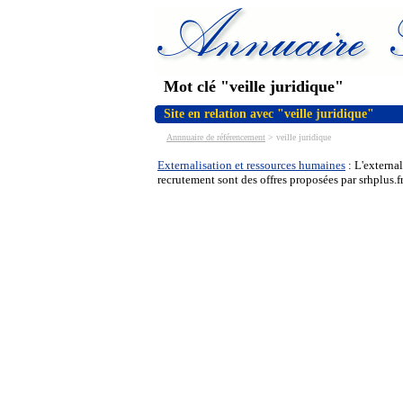
Mot clé "veille juridique"
Site en relation avec "veille juridique"
Annnuaire de référencement
>
veille juridique
Externalisation et ressources humaines
: L'external
recrutement sont des offres proposées par srhplus.f