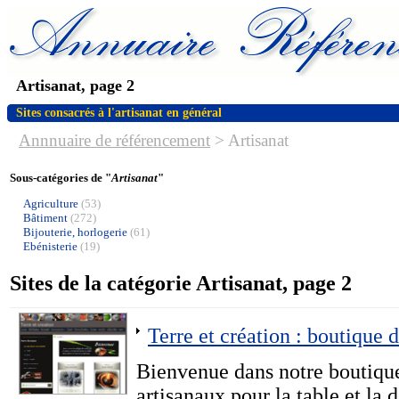
Artisanat, page 2
Sites consacrés à l'artisanat en général
Annnuaire de référencement
>
Artisanat
Sous-catégories de "
Artisanat
"
Agriculture
(53)
Bâtiment
(272)
Bijouterie, horlogerie
(61)
Ebénisterie
(19)
Sites de la catégorie Artisanat, page 2
Terre et création : boutique 
Bienvenue dans notre boutique
artisanaux pour la table et la