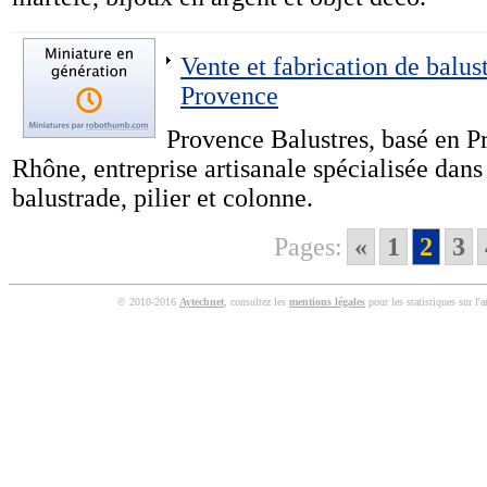
Vente et fabrication de balust
Provence
Provence Balustres, basé en P
Rhône, entreprise artisanale spécialisée dans 
balustrade, pilier et colonne.
Pages:
«
1
2
3
© 2010-2016
Aytechnet
, consultez les
mentions légales
pour les statistiques sur l'