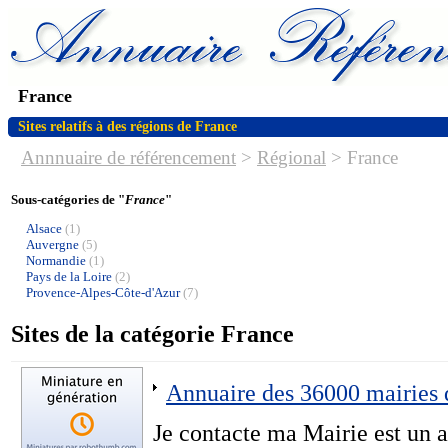
France
Sites relatifs à des régions de France
Annnuaire de référencement
>
Régional
>
France
Sous-catégories de "
France
"
Alsace
(1)
Auvergne
(5)
Normandie
(1)
Pays de la Loire
(2)
Provence-Alpes-Côte-d'Azur
(7)
Sites de la catégorie France
Annuaire des 36000 mairies 
Je contacte ma Mairie est un a