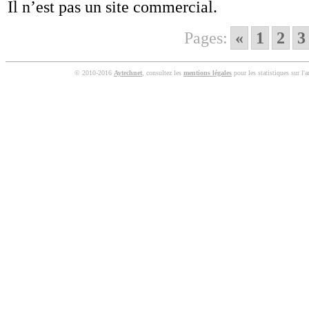
Il n’est pas un site commercial.
Pages:
«
1
2
3
© 2010-2016
Aytechnet
, consultez les
mentions légales
pour les statistiques sur l'