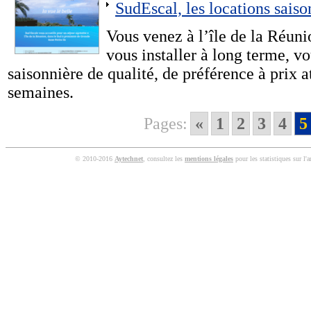
SudEscal, les locations saiso
Vous venez à l’île de la Réun
vous installer à long terme, v
saisonnière de qualité, de préférence à prix a
semaines.
Pages:
«
1
2
3
4
5
© 2010-2016
Aytechnet
, consultez les
mentions légales
pour les statistiques sur l'