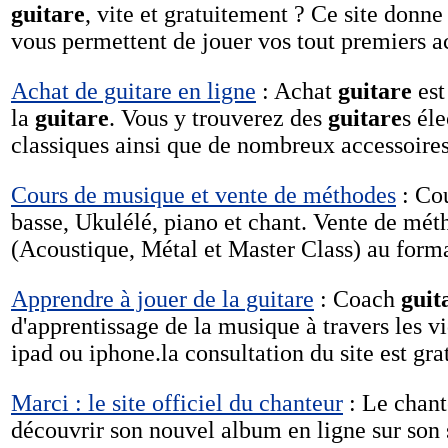
guitare
, vite et gratuitement ? Ce site donne
vous permettent de jouer vos tout premiers ac
Achat de guitare en ligne
: Achat
guitare
est
la
guitare
. Vous y trouverez des
guitare
s él
classiques ainsi que de nombreux accessoires
Cours de musique et vente de méthodes
: Co
basse, Ukulélé, piano et chant. Vente de mé
(Acoustique, Métal et Master Class) au form
Apprendre à jouer de la guitare
: Coach
guit
d'apprentissage de la musique à travers les v
ipad ou iphone.la consultation du site est grat
Marci : le site officiel du chanteur
: Le chant
découvrir son nouvel album en ligne sur son si