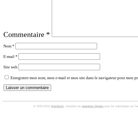
Commentaire
*
Nom
*
E-mail
*
Site web
Enregistrer mon nom, mon e-mail et mon site dans le navigateur pour mon p
© 2010-2016
Aytechnet
, consultez les
mentions légales
pour les statistiques sur l'