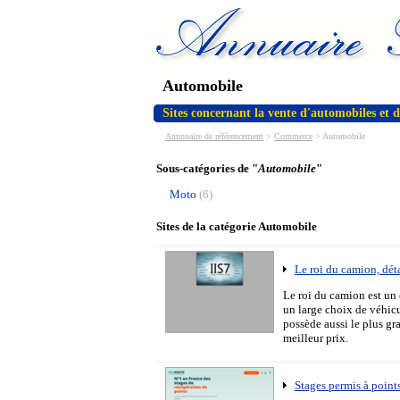
Automobile
Sites concernant la vente d'automobiles et d
Annnuaire de référencement
>
Commerce
>
Automobile
Sous-catégories de "
Automobile
"
Moto
(6)
Sites de la catégorie Automobile
Le roi du camion, dé
Le roi du camion est un
un large choix de véhic
possède aussi le plus gr
meilleur prix.
Stages permis à point