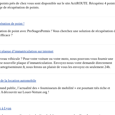
 points près de chez vous sont disponible sur le site ActiROUTE. Récupérez 4 point
ge de récupération de points.
ération de point !
ration de point avec ProStagesPermis ! Vous cherchez une solution de récupération 
efficace ?
t plaque d’immatriculation sur internet
veau véhicule ? Pour votre voiture ou votre moto, nous pouvons vous fournir une
 une nouvelle plaque d’immatriculation. Envoyez-nous votre demande directement
artegriseminute.fr, nous ferons un plaisir de vous les envoyez en seulement 24h.
s de la location automobile
nd public, l’actualité des « fournisseurs de mobilité » est pourtant très riche et
A découvrir sur Louer-Voiture.org !
e à Lyon