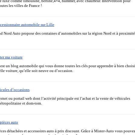
e luxe comme limousine, berline,4×4, hummer, avec chauffeur. Intervention pour
utes les villes de France !
cessionnaire automobile sur Lille
d Nord Auto propose des centaines d’automobiles sur la région Nord et à proximité
ter ma voiture
est un blog automobile qui vous donne toutes les clés pour apprendre à bien choisi
elle voiture, qu’elle soit neuve ou d’occasion.
icules d’occasions
ternet ou portail web dont l’activité principale est l’achat et la vente de véhicules
étropolitaine et dom-tom.
pièces auto
èces détachées et accessoires auto à prix discount. Grâce à Mister-Auto vous pouve