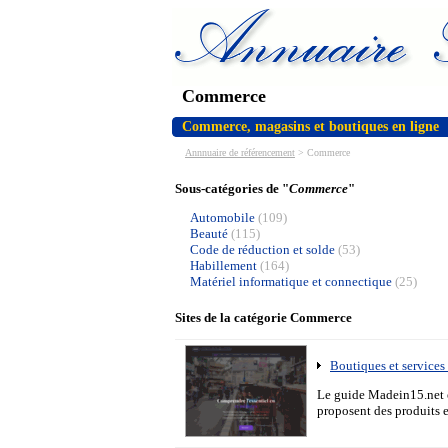
Commerce
Commerce, magasins et boutiques en ligne
Annnuaire de référencement
>
Commerce
Sous-catégories de "
Commerce
"
Automobile
(109)
Beauté
(115)
Code de réduction et solde
(53)
Habillement
(164)
Matériel informatique et connectique
(25)
Sites de la catégorie Commerce
Boutiques et service
Le guide Madein15.net e
proposent des produits e