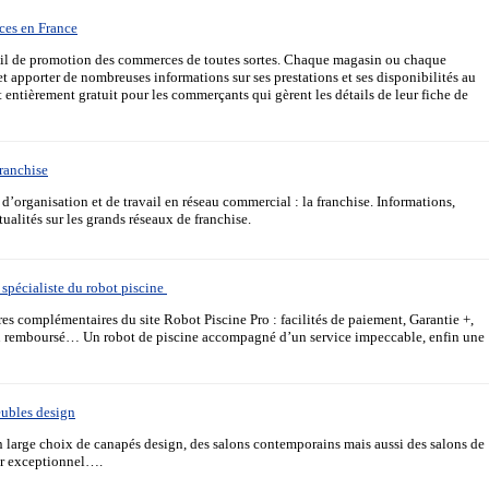
ces en France
tail de promotion des commerces de toutes sortes. Chaque magasin ou chaque
et apporter de nombreuses informations sur ses prestations et ses disponibilités au
t entièrement gratuit pour les commerçants qui gèrent les détails de leur fiche de
franchise
d’organisation et de travail en réseau commercial : la franchise. Informations,
ualités sur les grands réseaux de franchise.
 spécialiste du robot piscine
res complémentaires du site Robot Piscine Pro : facilités de paiement, Garantie +,
 ou remboursé… Un robot de piscine accompagné d’un service impeccable, enfin une
eubles design
n large choix de canapés design, des salons contemporains mais aussi des salons de
eur exceptionnel….