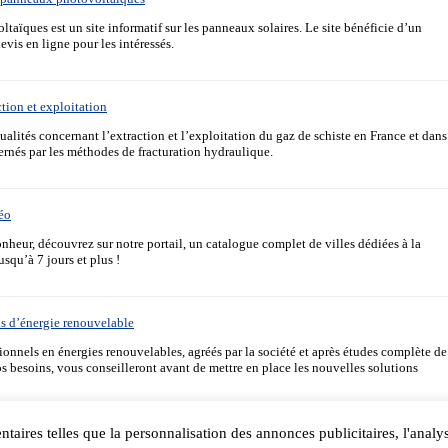
aïques est un site informatif sur les panneaux solaires. Le site bénéficie d’un
vis en ligne pour les intéressés.
ction et exploitation
ualités concernant l’extraction et l’exploitation du gaz de schiste en France et dans
rnés par les méthodes de fracturation hydraulique.
téo
nheur, découvrez sur notre portail, un catalogue complet de villes dédiées à la
squ’à 7 jours et plus !
ls d’énergie renouvelable
sionnels en énergies renouvelables, agréés par la société et après études complète de
os besoins, vous conseilleront avant de mettre en place les nouvelles solutions
Pages:
1
2
3
4
»
ntaires telles que la personnalisation des annonces publicitaires, l'analys