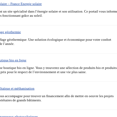
solaire – France Energie solaire
t un site spécialisé dans l’énergie solaire et son utilisation. Ce portail vous inform
es fonctionnant grâce au soleil.
fage géothermie
ffage géothermique. Une solution écologique et économique pour votre confort
de l’année.
utique bio en ligne
e boutique bio en ligne. Vous y trouverez une sélection de produits bio et produits
prix pour le respect de l’environnement et une vie plus saine.
taïque et méthanisation
ous accompagne pour trouver un financement afin de mettre en oeuvre les projets
riétaires de grands bâtiments.
es panneaux photovoltaïques