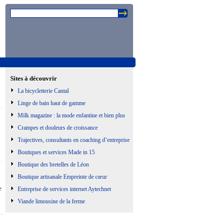
Sites à découvrir
La bicycletterie Cantal
Linge de bain haut de gamme
Milk magazine : la mode enfantine et bien plus
Crampes et douleurs de croissance
Trajectives, consultants en coaching d’entreprise
Boutiques et services Made in 15
Boutique des bretelles de Léon
Boutique artisanale Empreinte de cœur
e
Entreprise de services internet Aytechnet
Viande limousine de la ferme