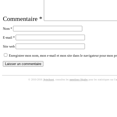
Commentaire
*
Nom
*
E-mail
*
Site web
Enregistrer mon nom, mon e-mail et mon site dans le navigateur pour mon p
© 2010-2016
Aytechnet
, consultez les
mentions légales
pour les statistiques sur l'