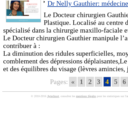
Dr Nelly Gauthier: médecine 
Le Docteur chirurgien Gauthie
Plastique. Localisé au centre de
spécialisé dans la chirurgie maxillo-faciale e
Le Docteur chirurgien Gauthier manipule l’a
contribuer à :
La diminution des ridules superficielles, mo
comblement des dépressions déplaisantes,Le
et des équilibres du visage (lèvres amincies, 
Pages:
«
1
2
3
4
5
6
© 2010-2016
Aytechnet
, consultez les
mentions légales
pour les statistiques sur l'