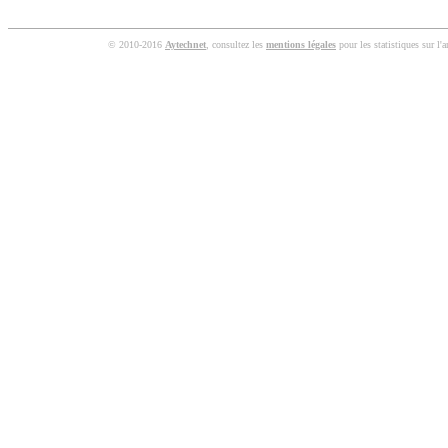
© 2010-2016
Aytechnet
, consultez les
mentions légales
pour les statistiques sur l'