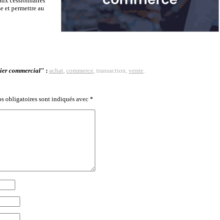
 aux cessionnaires
e et permettre au
ier commercial
" :
achat
,
commerce
, transaction,
vente
.
s obligatoires sont indiqués avec
*