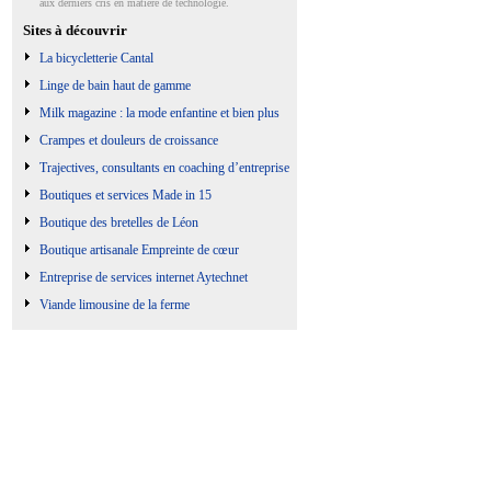
aux derniers cris en matière de technologie.
Sites à découvrir
La bicycletterie Cantal
Linge de bain haut de gamme
Milk magazine : la mode enfantine et bien plus
Crampes et douleurs de croissance
Trajectives, consultants en coaching d’entreprise
Boutiques et services Made in 15
Boutique des bretelles de Léon
Boutique artisanale Empreinte de cœur
Entreprise de services internet Aytechnet
Viande limousine de la ferme