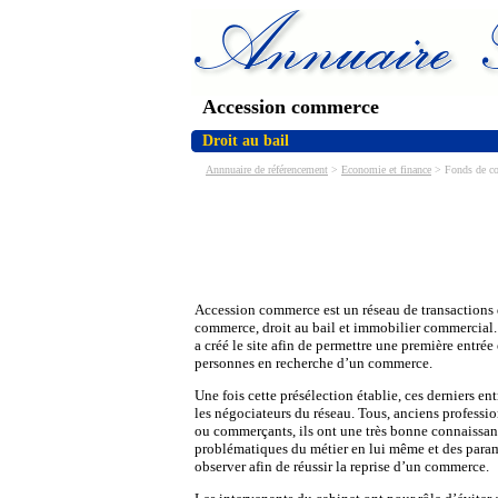
Accession commerce
Droit au bail
Annnuaire de référencement
>
Economie et finance
> Fonds de co
Accession commerce est un réseau de transactions 
commerce, droit au bail et immobilier commercial. 
a créé le site afin de permettre une première entrée
personnes en recherche d’un commerce.
Une fois cette présélection établie, ces derniers en
les négociateurs du réseau. Tous, anciens professi
ou commerçants, ils ont une très bonne connaissan
problématiques du métier en lui même et des param
observer afin de réussir la reprise d’un commerce.