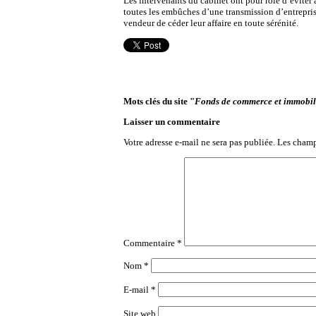
Les intervenants du cabinet ont pour rôle d’éviter
toutes les embûches d’une transmission d’entrepris
vendeur de céder leur affaire en toute sérénité.
Mots clés du site "
Fonds de commerce et immobil
Laisser un commentaire
Votre adresse e-mail ne sera pas publiée.
Les champ
Commentaire
*
Nom
*
E-mail
*
Site web