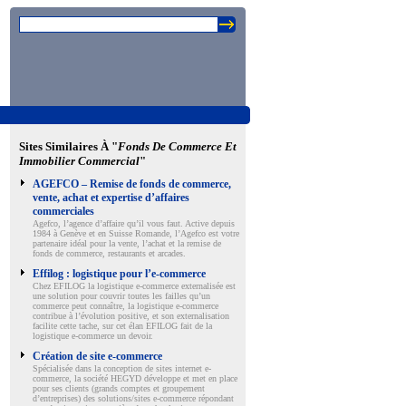
Sites Similaires À "
Fonds De Commerce Et
Immobilier Commercial
"
AGEFCO – Remise de fonds de commerce,
vente, achat et expertise d’affaires
commerciales
Agefco, l’agence d’affaire qu’il vous faut. Active depuis
1984 à Genève et en Suisse Romande, l’Agefco est votre
partenaire idéal pour la vente, l’achat et la remise de
fonds de commerce, restaurants et arcades.
Effilog : logistique pour l’e-commerce
Chez EFILOG la logistique e-commerce externalisée est
une solution pour couvrir toutes les failles qu’un
commerce peut connaître, la logistique e-commerce
contribue à l’évolution positive, et son externalisation
facilite cette tache, sur cet élan EFILOG fait de la
logistique e-commerce un devoir.
Création de site e-commerce
Spécialisée dans la conception de sites internet e-
commerce, la société HEGYD développe et met en place
pour ses clients (grands comptes et groupement
d’entreprises) des solutions/sites e-commerce répondant