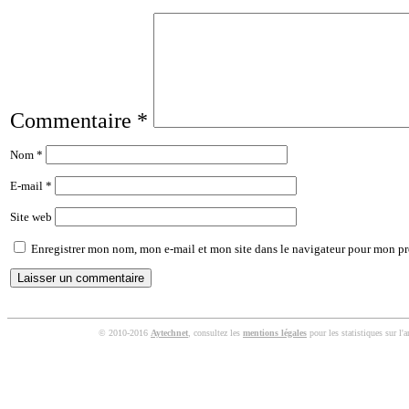
Commentaire
*
Nom
*
E-mail
*
Site web
Enregistrer mon nom, mon e-mail et mon site dans le navigateur pour mon p
© 2010-2016
Aytechnet
, consultez les
mentions légales
pour les statistiques sur l'