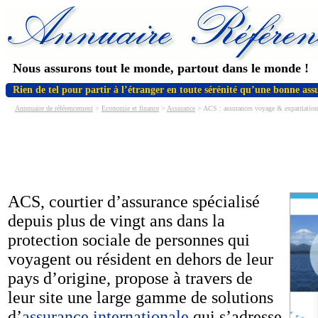
Nous assurons tout le monde, partout dans le monde !
Rien de tel pour partir à l’étranger en toute sérénité qu’une bonne ass
Annnuaire de référencement
>
Economie et finance
>
Assurance
> ACS : assurances voyage & expatriation
ACS, courtier d’assurance spécialisé
depuis plus de vingt ans dans la
protection sociale de personnes qui
voyagent ou résident en dehors de leur
pays d’origine, propose à travers de
leur site une large gamme de solutions
d’
assurance internationale
qui s’adresse