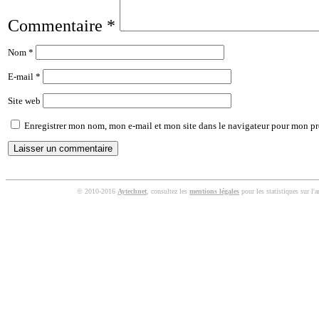
Commentaire
*
Nom
*
E-mail
*
Site web
Enregistrer mon nom, mon e-mail et mon site dans le navigateur pour mon p
© 2010-2016
Aytechnet
, consultez les
mentions légales
pour les statistiques sur l'