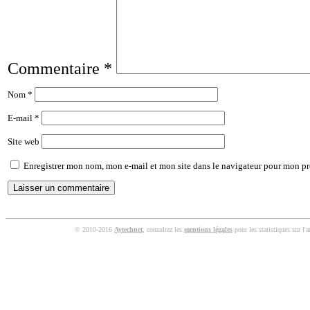
Commentaire
*
Nom
*
E-mail
*
Site web
Enregistrer mon nom, mon e-mail et mon site dans le navigateur pour mon p
© 2010-2016
Aytechnet
, consultez les
mentions légales
pour les statistiques sur l'