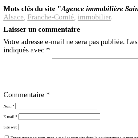
Mots clés du site "
Agence immobilière Sain
Alsace
,
Franche-Comté
,
immobilier
.
Laisser un commentaire
Votre adresse e-mail ne sera pas publiée.
Les
indiqués avec
*
Commentaire
*
Nom
*
E-mail
*
Site web
Enregistrer mon nom, mon e-mail et mon site dans le navigateur pour mon p