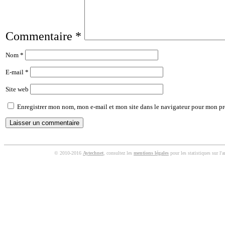
Commentaire
*
Nom
*
E-mail
*
Site web
Enregistrer mon nom, mon e-mail et mon site dans le navigateur pour mon p
© 2010-2016
Aytechnet
, consultez les
mentions légales
pour les statistiques sur l'