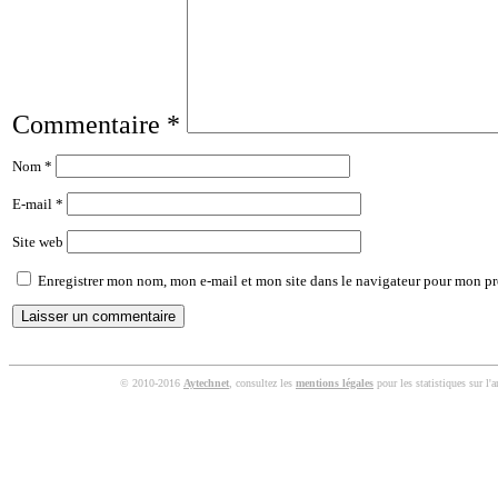
Commentaire
*
Nom
*
E-mail
*
Site web
Enregistrer mon nom, mon e-mail et mon site dans le navigateur pour mon p
© 2010-2016
Aytechnet
, consultez les
mentions légales
pour les statistiques sur l'