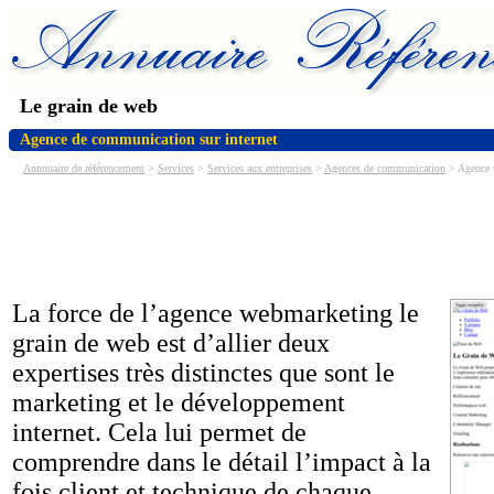
Le grain de web
Agence de communication sur internet
Annnuaire de référencement
>
Services
>
Services aux entreprises
>
Agences de communication
> Agence 
La force de l’agence webmarketing le
grain de web est d’allier deux
expertises très distinctes que sont le
marketing et le développement
internet. Cela lui permet de
comprendre dans le détail l’impact à la
fois client et technique de chaque