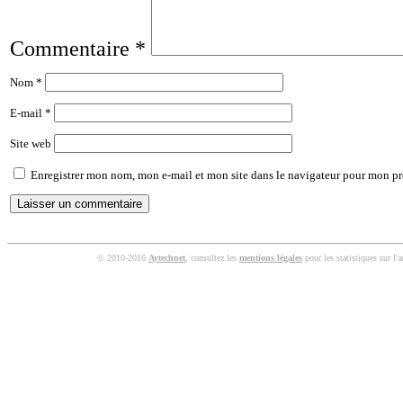
Commentaire
*
Nom
*
E-mail
*
Site web
Enregistrer mon nom, mon e-mail et mon site dans le navigateur pour mon p
© 2010-2016
Aytechnet
, consultez les
mentions légales
pour les statistiques sur l'