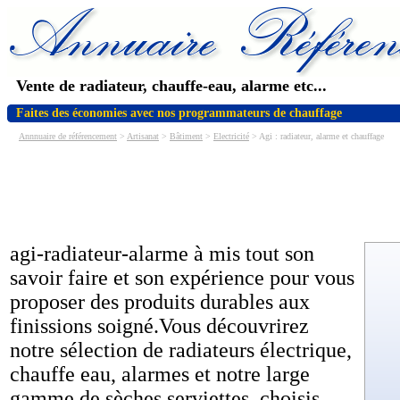
Vente de radiateur, chauffe-eau, alarme etc...
Faites des économies avec nos programmateurs de chauffage
Annnuaire de référencement
>
Artisanat
>
Bâtiment
>
Electricité
> Agi : radiateur, alarme et chauffage
agi-radiateur-alarme à mis tout son
savoir faire et son expérience pour vous
proposer des produits durables aux
finissions soigné.Vous découvrirez
notre sélection de radiateurs électrique,
chauffe eau, alarmes et notre large
gamme de sèches serviettes, choisis