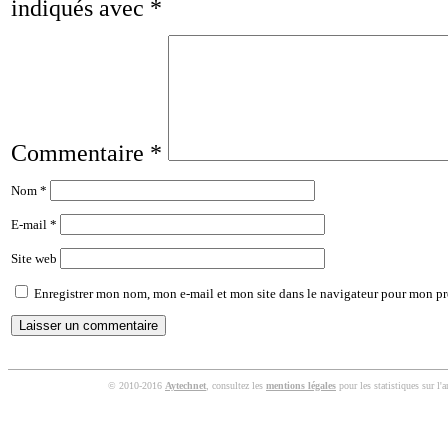
indiqués avec
*
Commentaire
*
Nom
*
E-mail
*
Site web
Enregistrer mon nom, mon e-mail et mon site dans le navigateur pour mon p
© 2010-2016
Aytechnet
, consultez les
mentions légales
pour les statistiques sur l'