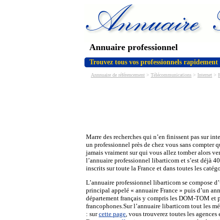
Annuaire professionnel
Trouvez tous vos professionnels rapidement
Annnuaire de référencement
>
Télécommunications
>
Internet
>
Marre des recherches qui n’en finissent pas sur inte
un professionnel près de chez vous sans compter q
jamais vraiment sur qui vous allez tomber alors ve
l’annuaire professionnel libarticom et s’est déjà 
inscrits sur toute la France et dans toutes les catég
L’annuaire professionnel libarticom se compose d
principal appelé « annuaire France » puis d’un ann
département français y compris les DOM-TOM et 
francophones.Sur l’annuaire libarticom tout les mét
: sur
cette page
, vous trouverez toutes les agences e