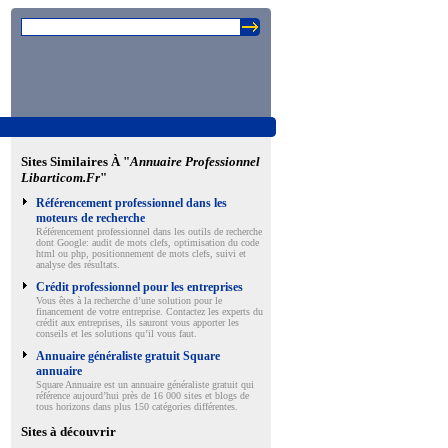
Sites Similaires À "
Annuaire Professionnel
Libarticom.fr
"
Référencement professionnel dans les
moteurs de recherche
Référencement professionnel dans les outils de recherche
dont Google: audit de mots clefs, optimisation du code
html ou php, positionnement de mots clefs, suivi et
analyse des résultats.
Crédit professionnel pour les entreprises
Vous êtes à la recherche d’une solution pour le
financement de votre entreprise. Contactez les experts du
crédit aux entreprises, ils sauront vous apporter les
conseils et les solutions qu’il vous faut.
Annuaire généraliste gratuit Square
annuaire
Square Annuaire est un annuaire généraliste gratuit qui
référence aujourd’hui près de 16 000 sites et blogs de
tous horizons dans plus 150 catégories différentes.
Sites à découvrir