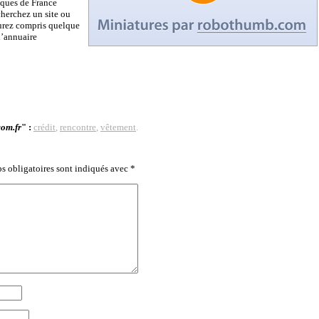
iques de France
cherchez un site ou
aurez compris quelque
l’annuaire
com.fr
" :
crédit
,
rencontre
,
vêtement
.
s obligatoires sont indiqués avec
*