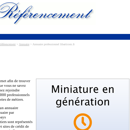
Référencement
>
Annuaire
> Annuaire professionnel libarticom.fr
rnet afin de trouver
ue vous ne savez
nez rejoindre
40000 professionnels
ories de métiers.
’un annuaire
uaire par
pays
iers sont représentés
t sites de crédit de