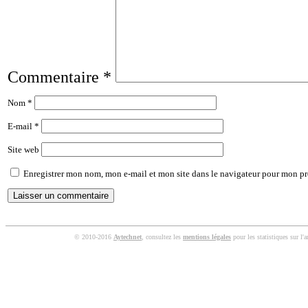
Commentaire
*
Nom
*
E-mail
*
Site web
Enregistrer mon nom, mon e-mail et mon site dans le navigateur pour mon p
© 2010-2016
Aytechnet
, consultez les
mentions légales
pour les statistiques sur l'