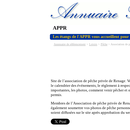
APPR
Les étangs de l'APPR vous accueillent pour 
Annnuaire de référencement
>
Loisirs
>
Pêche
> Association de p
Site de l’association de pêche privée de Renage. 
le calendrier des événements, le règlement à respec
importantes, les photos, comment venir pêcher et o
permis.
Membres de l’Association de pêche privée de Ren
également soumettre vos photos de pêche personnel
soient diffusées sur le site après approbation du w