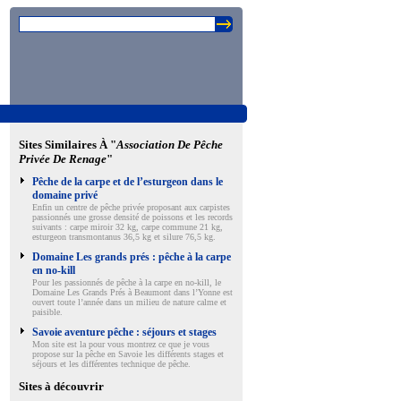
Sites Similaires À "
Association De Pêche
Privée De Renage
"
Pêche de la carpe et de l’esturgeon dans le
domaine privé
Enfin un centre de pêche privée proposant aux carpistes
passionnés une grosse densité de poissons et les records
suivants : carpe miroir 32 kg, carpe commune 21 kg,
esturgeon transmontanus 36,5 kg et silure 76,5 kg.
Domaine Les grands prés : pêche à la carpe
en no-kill
Pour les passionnés de pêche à la carpe en no-kill, le
Domaine Les Grands Prés à Beaumont dans l’Yonne est
ouvert toute l’année dans un milieu de nature calme et
paisible.
Savoie aventure pêche : séjours et stages
Mon site est la pour vous montrez ce que je vous
propose sur la pêche en Savoie les différents stages et
séjours et les différentes technique de pêche.
Sites à découvrir