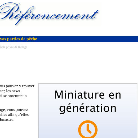
vos parties de pêche
êche privée de Renage
Vous pouvez y trouver
ter, les news
ù se procurer un
age, vous pouvez
les afin qu’elles
ebmaster.