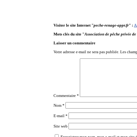
Visiter le site Internet "
peche-renage-appr.fr
" :
A
Mots clés du site "
Association de pêche privée d
Laisser un commentaire
Votre adresse e-mail ne sera pas publiée.
Les champ
Commentaire
*
Nom
*
E-mail
*
Site web
Enregistrer mon nom, mon e-mail et mon site 