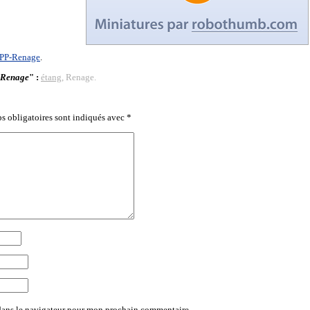
PP-Renage
.
e Renage
" :
étang
, Renage.
s obligatoires sont indiqués avec
*
dans le navigateur pour mon prochain commentaire.