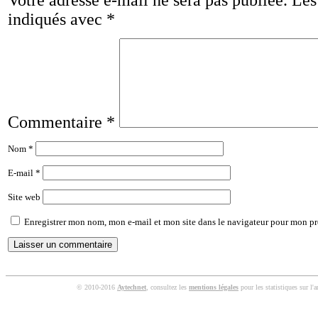
Votre adresse e-mail ne sera pas publiée.
Les
indiqués avec
*
Commentaire
*
Nom
*
E-mail
*
Site web
Enregistrer mon nom, mon e-mail et mon site dans le navigateur pour mon p
© 2010-2016
Aytechnet
, consultez les
mentions légales
pour les statistiques sur l'