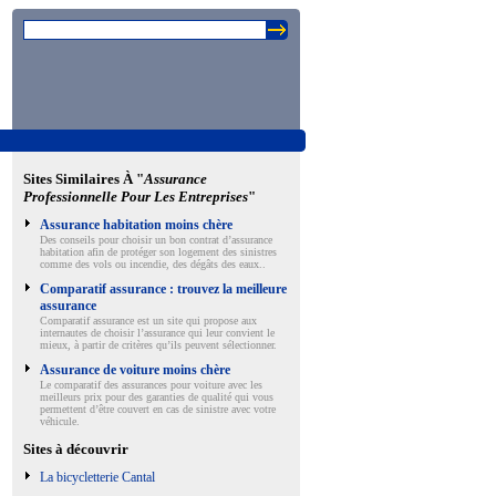
Sites Similaires À "
Assurance
Professionnelle Pour Les Entreprises
"
Assurance habitation moins chère
Des conseils pour choisir un bon contrat d’assurance
habitation afin de protéger son logement des sinistres
comme des vols ou incendie, des dégâts des eaux..
Comparatif assurance : trouvez la meilleure
assurance
Comparatif assurance est un site qui propose aux
internautes de choisir l’assurance qui leur convient le
mieux, à partir de critères qu’ils peuvent sélectionner.
Assurance de voiture moins chère
Le comparatif des assurances pour voiture avec les
meilleurs prix pour des garanties de qualité qui vous
permettent d’être couvert en cas de sinistre avec votre
véhicule.
Sites à découvrir
La bicycletterie Cantal