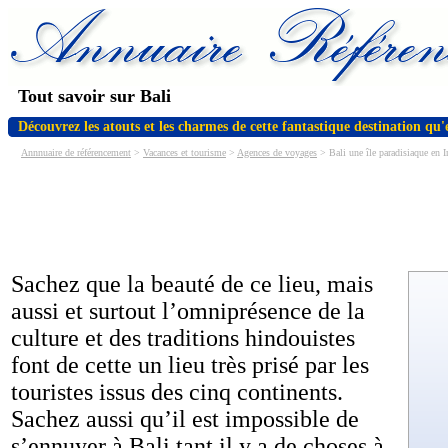
Tout savoir sur Bali
Découvrez les atouts et les charmes de cette fantastique destination qu'e
Annnuaire de référencement
>
Vacances et tourisme
>
Agences de voyages
> Bali une île paradisiaque en 
Sachez que la beauté de ce lieu, mais
aussi et surtout l’omniprésence de la
culture et des traditions hindouistes
font de cette un lieu très prisé par les
touristes issus des cinq continents.
Sachez aussi qu’il est impossible de
s’ennuyer à Bali tant il y a de choses à