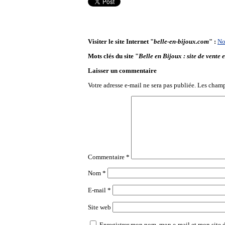
Visiter le site Internet "
belle-en-bijoux.com
" :
No
Mots clés du site "
Belle en Bijoux : site de vente 
Laisser un commentaire
Votre adresse e-mail ne sera pas publiée.
Les champ
Commentaire
*
Nom
*
E-mail
*
Site web
Enregistrer mon nom, mon e-mail et mon site 