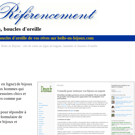
, boucles d'oreille
oucles d'oreille de vos rêves sur belle-en-bijoux.com
Belle en Bijoux : site de vente en ligne de bagues, bracelets et boucles d’oreille
 en ligne) de bijoux
’aux hommes qui
essoires chics et
les comme par
n pour répondre à
 formulaire de
de bijoux et