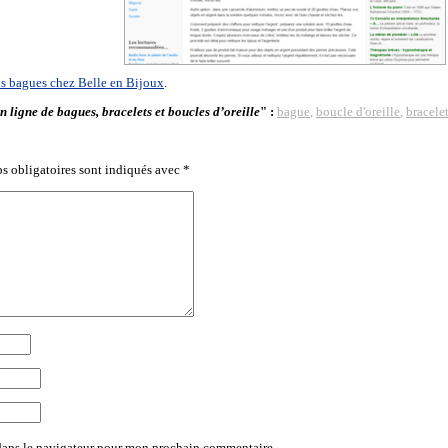
s bagues chez Belle en Bijoux
.
en ligne de bagues, bracelets et boucles d’oreille
" :
bague
,
boucle d'oreille
,
bracele
s obligatoires sont indiqués avec
*
dans le navigateur pour mon prochain commentaire.