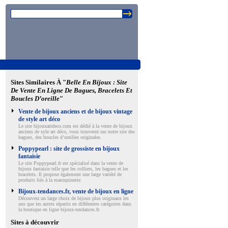
Sites Similaires À "
Belle En Bijoux : Site
De Vente En Ligne De Bagues, Bracelets Et
Boucles D’oreille
"
Vente de bijoux anciens et de bijoux vintage
de style art déco
Le site bijouxartdeco.com est dédié à la vente de bijoux
anciens de syle art déco, vous trouverez sur notre site des
bagues, des boucles d’oreilles originales.
Poppypearl : site de grossiste en bijoux
fantaisie
Le site Poppypearl.fr est spécialisé dans la vente de
bijoux fantaisie telle que les colliers, les bagues et les
bracelets. Il propose également une large variété de
produits liés à la maroquinerie.
Bijoux-tendances.fr, vente de bijoux en ligne
Découvrez un large choix de bijoux plus originaux les
uns que les autres répartis en différentes catégories dans
la boutique en ligne bijoux-tendances.fr.
Sites à découvrir