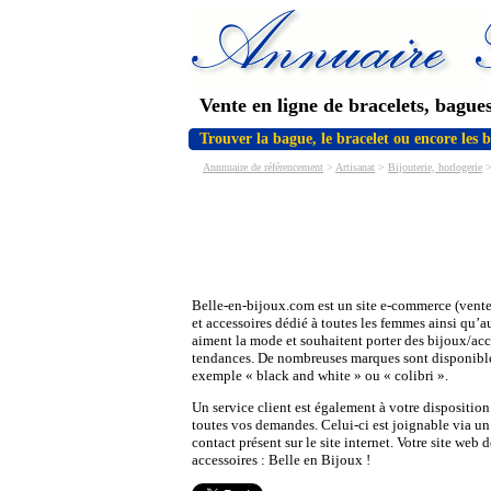
Vente en ligne de bracelets, bagues
Trouver la bague, le bracelet ou encore les b
Annnuaire de référencement
>
Artisanat
>
Bijouterie, horlogerie
> 
Belle-en-bijoux.com est un site e-commerce (vente
et accessoires dédié à toutes les femmes ainsi qu
aiment la mode et souhaitent porter des bijoux/acc
tendances. De nombreuses marques sont disponib
exemple « black and white » ou « colibri ».
Un service client est également à votre dispositio
toutes vos demandes. Celui-ci est joignable via un
contact présent sur le site internet. Votre site web 
accessoires : Belle en Bijoux !