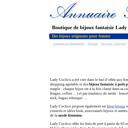
Boutique de bijoux fantaisie Lady
Des bijoux originaux pour femme
Annnuaire de référencement
>
Artisanat
>
Bijouterie, horlogerie
>
Lady Coclico a été crée dans le but d’offrir aux f
shopping agréable et des
bijoux fantaisie à petit 
simple : chaque bijou est à la fois classé dans sa c
(bague, collier …) et par tendance de mode : bracele
rock, bague ethnique …
Lady Coclico propose également un
blog bijoux
o
conseils et idées look, nouveautés bijoux et autre
de la
mode féminine
.
Lady Coclico offre les frais de port à partir de 65 e