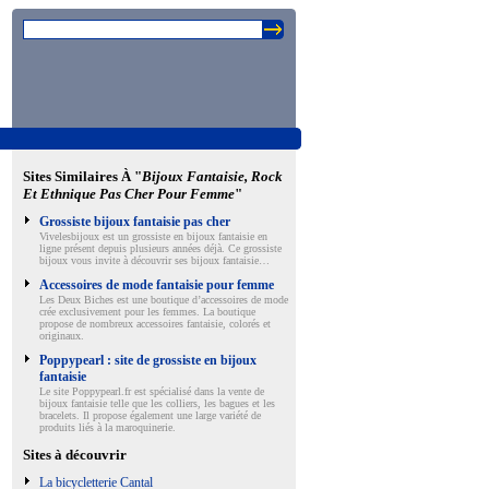
Sites Similaires À "
Bijoux Fantaisie, Rock
Et Ethnique Pas Cher Pour Femme
"
Grossiste bijoux fantaisie pas cher
Vivelesbijoux est un grossiste en bijoux fantaisie en
ligne présent depuis plusieurs années déjà. Ce grossiste
bijoux vous invite à découvrir ses bijoux fantaisie…
Accessoires de mode fantaisie pour femme
Les Deux Biches est une boutique d’accessoires de mode
crée exclusivement pour les femmes. La boutique
propose de nombreux accessoires fantaisie, colorés et
originaux.
Poppypearl : site de grossiste en bijoux
fantaisie
Le site Poppypearl.fr est spécialisé dans la vente de
bijoux fantaisie telle que les colliers, les bagues et les
bracelets. Il propose également une large variété de
produits liés à la maroquinerie.
Sites à découvrir
La bicycletterie Cantal