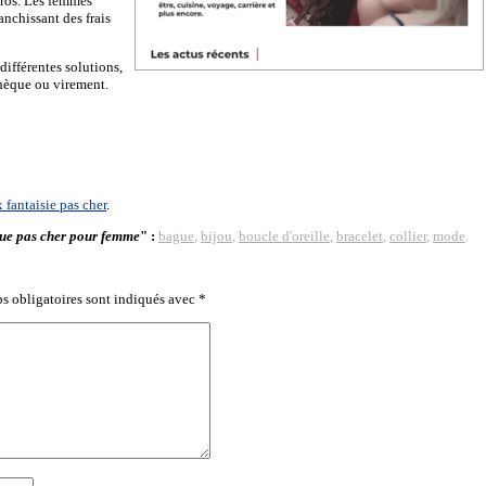
uros. Les femmes
anchissant des frais
différentes solutions,
chèque ou virement.
 fantaisie pas cher
.
ique pas cher pour femme
" :
bague
,
bijou
,
boucle d'oreille
,
bracelet
,
collier
,
mode
.
s obligatoires sont indiqués avec
*