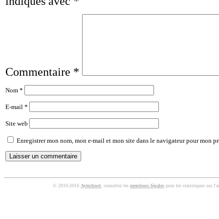
indiqués avec
*
Commentaire
*
Nom
*
E-mail
*
Site web
Enregistrer mon nom, mon e-mail et mon site dans le navigateur pour mon p
© 2010-2016
Aytechnet
, consultez les
mentions légales
pour les statistiques sur l'