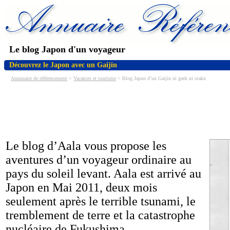
Le blog Japon d'un voyageur
Découvrez le Japon avec un Gaijin
Annnuaire de référencement
>
Vacances et tourisme
> Blog Japon d’un Gaijin ni geek ni otaku
Le blog d’Aala vous propose les
aventures d’un voyageur ordinaire au
pays du soleil levant. Aala est arrivé au
Japon en Mai 2011, deux mois
seulement après le terrible tsunami, le
tremblement de terre et la catastrophe
nucléaire de Fukushima.