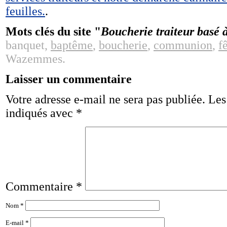
feuilles.
.
Mots clés du site "
Boucherie traiteur basé 
banquet,
baptême
,
boucherie
,
communion
,
f
Wazemmes.
Laisser un commentaire
Votre adresse e-mail ne sera pas publiée.
Les
indiqués avec
*
Commentaire
*
Nom
*
E-mail
*