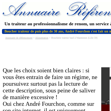
Un traiteur au professionnalisme de renom, un service à
Boucher traiteur de puis plus de 30 ans, André Fourchon s'est fait un 
Annnuaire de référencement
>
Alimentation
> Boucherie traiteur basé à Wazemmes (Lille 59)
Que les choix soient bien claires : si
vous êtes entrain de faire un régime, ne
poursuivez surtout pas la lecture de
cette description, sous peine de saliver
de manière excessive !
Oui chez André Fourchon, comme sur
son site internet, il est uniquement