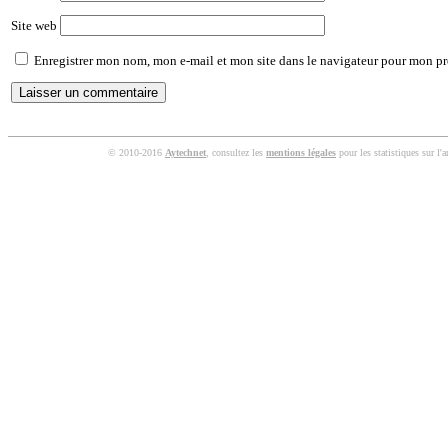
Site web
Enregistrer mon nom, mon e-mail et mon site dans le navigateur pour mon p
© 2010-2016
Aytechnet
, consultez les
mentions légales
pour les statistiques sur l'