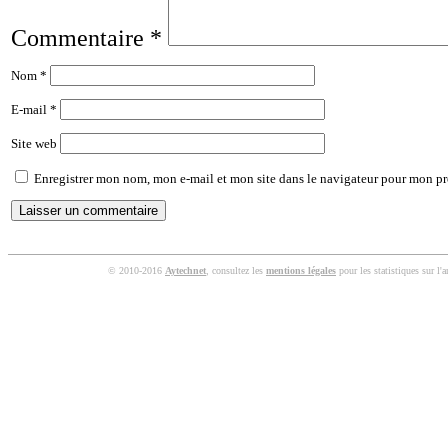
Commentaire
*
Nom
*
E-mail
*
Site web
Enregistrer mon nom, mon e-mail et mon site dans le navigateur pour mon p
© 2010-2016
Aytechnet
, consultez les
mentions légales
pour les statistiques sur l'