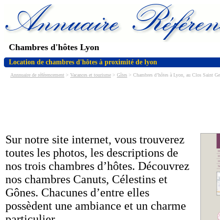
Chambres d'hôtes Lyon
Location de chambres d'hôtes à proximité de lyon
Annnuaire de référencement
>
Vacances et tourisme
>
Gîtes
> Chambres d’hôtes à Lyon, au Clos Saint Ge
Sur notre site internet, vous trouverez
toutes les photos, les descriptions de
nos trois chambres d’hôtes. Découvrez
nos chambres Canuts, Célestins et
Gônes. Chacunes d’entre elles
possèdent une ambiance et un charme
particulier.