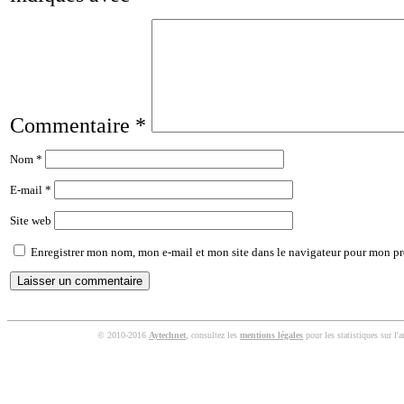
Commentaire
*
Nom
*
E-mail
*
Site web
Enregistrer mon nom, mon e-mail et mon site dans le navigateur pour mon p
© 2010-2016
Aytechnet
, consultez les
mentions légales
pour les statistiques sur l'