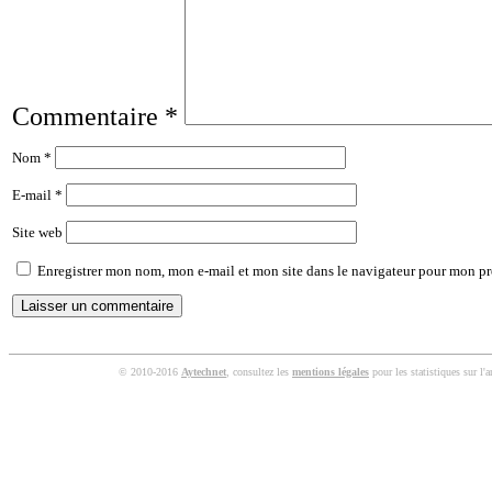
Commentaire
*
Nom
*
E-mail
*
Site web
Enregistrer mon nom, mon e-mail et mon site dans le navigateur pour mon p
© 2010-2016
Aytechnet
, consultez les
mentions légales
pour les statistiques sur l'