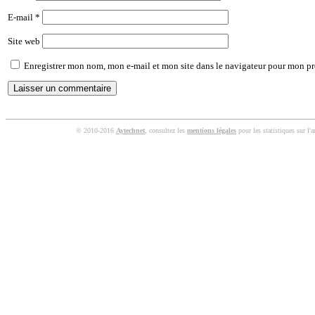
E-mail
*
Site web
Enregistrer mon nom, mon e-mail et mon site dans le navigateur pour mon p
© 2010-2016
Aytechnet
, consultez les
mentions légales
pour les statistiques sur l'