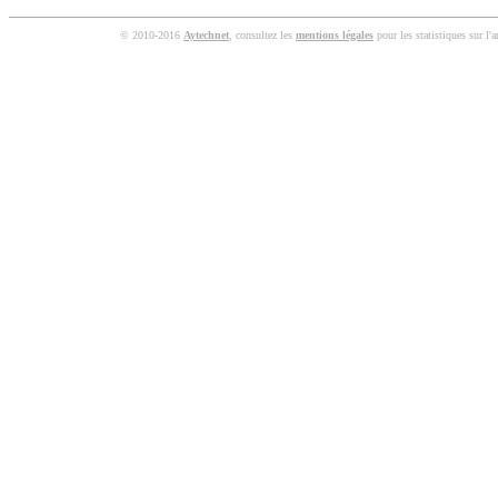
© 2010-2016
Aytechnet
, consultez les
mentions légales
pour les statistiques sur l'