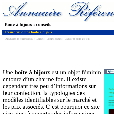
Boîte à bijoux : conseils
L'essentiel d'une boîte à bijoux
Annnuaire de référencement
>
Loisirs
>
Loisirs créatifs
> Choisir sa boîte à bijoux
Une
boîte à bijoux
est un objet féminin
entouré d’un charme fou. Il existe
cependant très peu d’informations sur
leur confection, la typologies des
modèles identifiables sur le marché et
les prix associés. C’est pourquoi ce site
vise ainsi à apporter des informations