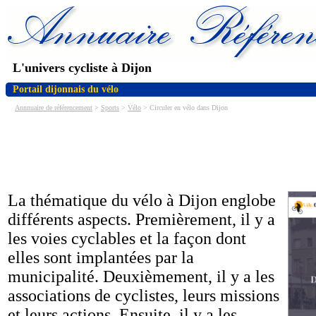
L'univers cycliste à Dijon
Portail dijonnais du vélo
Annnuaire de référencement
>
Sports
>
Vélo
> Circuler en vélo dans Dijon
La thématique du vélo à Dijon englobe
différents aspects. Premièrement, il y a
les voies cyclables et la façon dont
elles sont implantées par la
municipalité. Deuxièmement, il y a les
associations de cyclistes, leurs missions
et leurs actions. Ensuite, il y a les