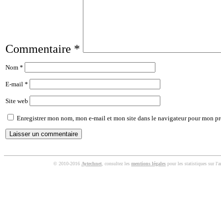
Commentaire
*
Nom
*
E-mail
*
Site web
Enregistrer mon nom, mon e-mail et mon site dans le navigateur pour mon p
© 2010-2016
Aytechnet
, consultez les
mentions légales
pour les statistiques sur l'