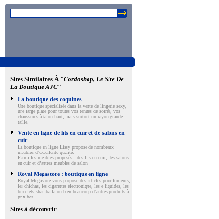
Sites Similaires À "
Cordoshop, Le Site De
La Boutique AJC
"
La boutique des coquines
Une boutique spécialisée dans la vente de lingerie sexy,
une large place pour toutes vos tenues de soirée, vos
chaussures à talon haut, mais surtout un rayon grande
taille.
Vente en ligne de lits en cuir et de salons en
cuir
La boutique en ligne Lissy propose de nombreux
meubles d’excellente qualité.
Parmi les meubles proposés : des lits en cuir, des salons
en cuir et d’autres meubles de salon.
Royal Megastore : boutique en ligne
Royal Megastore vous propose des articles pour fumeurs,
les chichas, les cigarettes électronique, les e liquides, les
bracelets shamballa ou bien beaucoup d’autres produits à
prix bas.
Sites à découvrir