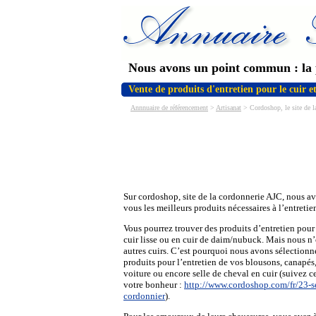
Nous avons un point commun : la 
Vente de produits d'entretien pour le cuir et
Annnuaire de référencement
>
Artisanat
> Cordoshop, le site de 
Sur cordoshop, site de la cordonnerie AJC, nous a
vous les meilleurs produits nécessaires à l’entretie
Vous pourrez trouver des produits d’entretien pour
cuir lisse ou en cuir de daim/nubuck. Mais nous n
autres cuirs. C’est pourquoi nous avons sélectionn
produits pour l’entretien de vos blousons, canapés,
voiture ou encore selle de cheval en cuir (suivez c
votre bonheur :
http://www.cordoshop.com/fr/23-se
cordonnier
).