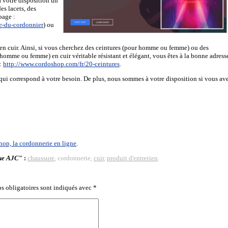
 votre disposition un
es lacets, des
page :
e-du-cordonnier
) ou
en cuir. Ainsi, si vous cherchez des ceintures (pour homme ou femme) ou des
 homme ou femme) en cuir véritable résistant et élégant, vous êtes à la bonne adress
 :
http://www.cordoshop.com/fr/20-ceintures
.
 qui correspond à votre besoin. De plus, nous sommes à votre disposition si vous av
op, la cordonnerie en ligne
.
que AJC
" :
chaussure
, cordonnerie,
cuir
,
produit d'entretien
.
s obligatoires sont indiqués avec
*