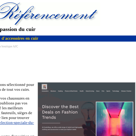
passion du cuir
 d'accessoires en cuir
la boutique AJC
vons sélectionné pour
n de tout vos cuirs.
 vos chaussures en
’oublions pas vos
é les meilleurs
 fauteuils, sièges de
e lien pour trouver
lection-speciale-du-