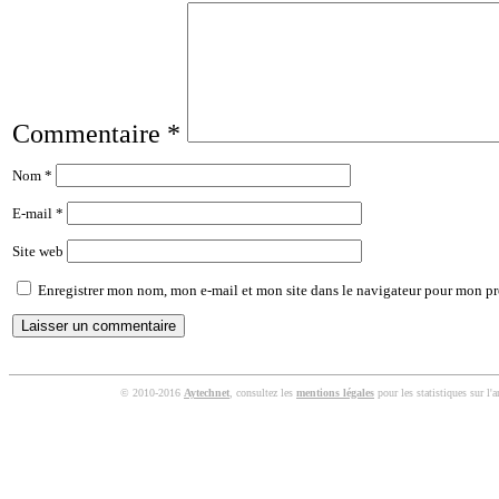
Commentaire
*
Nom
*
E-mail
*
Site web
Enregistrer mon nom, mon e-mail et mon site dans le navigateur pour mon p
© 2010-2016
Aytechnet
, consultez les
mentions légales
pour les statistiques sur l'