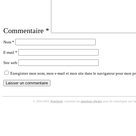
Commentaire
*
Nom
*
E-mail
*
Site web
Enregistrer mon nom, mon e-mail et mon site dans le navigateur pour mon p
© 2010-2016
Aytechnet
, consultez les
mentions légales
pour les statistiques sur l'